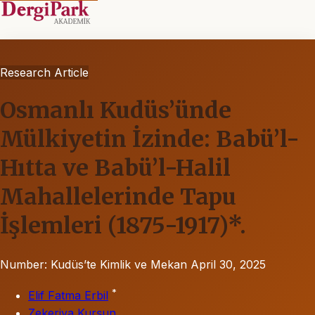
Research Article
Osmanlı Kudüs’ünde
Mülkiyetin İzinde: Babü’l-
Hıtta ve Babü’l-Halil
Mahallelerinde Tapu
İşlemleri (1875-1917)*.
Number: Kudüs’te Kimlik ve Mekan
April 30, 2025
*
Elif Fatma Erbil
Zekeriya Kurşun