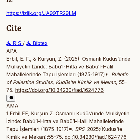
https://izlik.org/JA99TR29LM
Cite
RIS
/
Bibtex
APA
Erbil, E. F., & Kurşun, Z. (2025). Osmanlı Kudüs’ünde
Mülkiyetin İzinde: Babü’l-Hıtta ve Babü’l-Halil
Mahallelerinde Tapu İşlemleri (1875-1917)*.
Bulletin
of Palestine Studies
,
Kudüs’te Kimlik ve Mekan
, 55-
75.
https://doi.org/10.34230/fiad.1624776
AMA
1.Erbil EF, Kurşun Z. Osmanlı Kudüs’ünde Mülkiyetin
İzinde: Babü’l-Hıtta ve Babü’l-Halil Mahallelerinde
Tapu İşlemleri (1875-1917)*.
BPS
. 2025;(Kudüs’te
Kimlik ve Mekan):55-75.
doi:10.34230/fiad.1624776