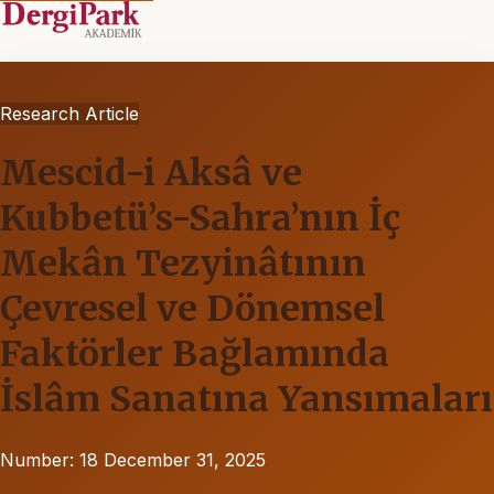
Research Article
Mescid-i Aksâ ve
Kubbetü’s-Sahra’nın İç
Mekân Tezyinâtının
Çevresel ve Dönemsel
Faktörler Bağlamında
İslâm Sanatına Yansımaları
Number: 18
December 31, 2025