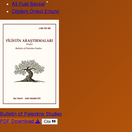
*
Ali Fuat Baysal
Çiğdem Önkol Ertunç
Bulletin of Palestine Studies
PDF Download
Cite