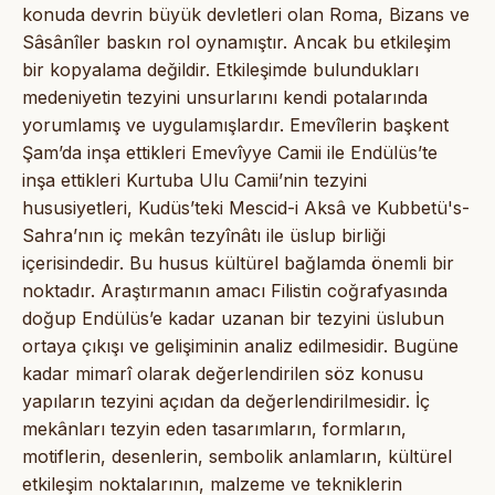
konuda devrin büyük devletleri olan Roma, Bizans ve
Sâsânîler baskın rol oynamıştır. Ancak bu etkileşim
bir kopyalama değildir. Etkileşimde bulundukları
medeniyetin tezyini unsurlarını kendi potalarında
yorumlamış ve uygulamışlardır. Emevîlerin başkent
Şam’da inşa ettikleri Emevîyye Camii ile Endülüs’te
inşa ettikleri Kurtuba Ulu Camii’nin tezyini
hususiyetleri, Kudüs’teki Mescid-i Aksâ ve Kubbetü's-
Sahra’nın iç mekân tezyînâtı ile üslup birliği
içerisindedir. Bu husus kültürel bağlamda önemli bir
noktadır. Araştırmanın amacı Filistin coğrafyasında
doğup Endülüs’e kadar uzanan bir tezyini üslubun
ortaya çıkışı ve gelişiminin analiz edilmesidir. Bugüne
kadar mimarî olarak değerlendirilen söz konusu
yapıların tezyini açıdan da değerlendirilmesidir. İç
mekânları tezyin eden tasarımların, formların,
motiflerin, desenlerin, sembolik anlamların, kültürel
etkileşim noktalarının, malzeme ve tekniklerin