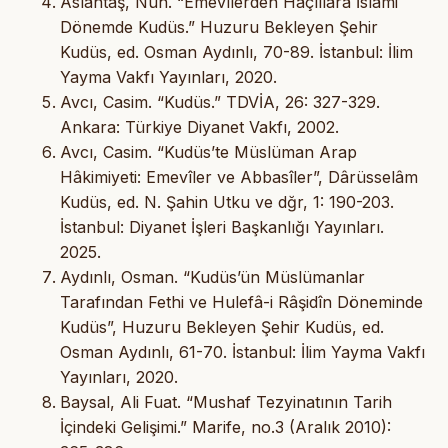
Aslantaş, Nuh. “Emevîlerden Haçlılara İslâmi
Dönemde Kudüs.” Huzuru Bekleyen Şehir
Kudüs, ed. Osman Aydınlı, 70-89. İstanbul: İlim
Yayma Vakfı Yayınları, 2020.
Avcı, Casim. “Kudüs.” TDVİA, 26: 327-329.
Ankara: Türkiye Diyanet Vakfı, 2002.
Avcı, Casim. “Kudüs’te Müslüman Arap
Hâkimiyeti: Emevîler ve Abbasîler”, Dârüsselâm
Kudüs, ed. N. Şahin Utku ve dğr, 1: 190-203.
İstanbul: Diyanet İşleri Başkanlığı Yayınları.
2025.
Aydınlı, Osman. “Kudüs’ün Müslümanlar
Tarafından Fethi ve Hulefâ-i Râşidîn Döneminde
Kudüs”, Huzuru Bekleyen Şehir Kudüs, ed.
Osman Aydınlı, 61-70. İstanbul: İlim Yayma Vakfı
Yayınları, 2020.
Baysal, Ali Fuat. “Mushaf Tezyinatının Tarih
İçindeki Gelişimi.” Marife, no.3 (Aralık 2010):