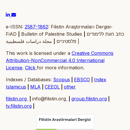
e-ISSN:
2587-1862
: Filistin Araştırmaları Dergisi-
FiAD
|
Bulletin of Palestine Studies
|
כתב העת ללימודים
|
פלסטיניים
مجلة دراسات فلسطينية |
This work is licensed under a
Creative Commons
Attribution-NonCommercial 4.0 International
License
.
Click
for more information.
Indexes / Databases:
Scopus
|
EBSCO
|
Index
Islamicus
|
MLA
|
CEEOL
|
other
filistin.org
|
info@filistin.org
|
group.filistin.org
|
tv.filistin.org
|