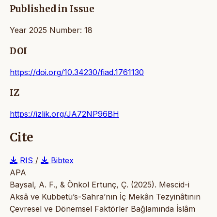
Published in Issue
Year 2025 Number: 18
DOI
https://doi.org/10.34230/fiad.1761130
IZ
https://izlik.org/JA72NP96BH
Cite
RIS
/
Bibtex
APA
Baysal, A. F., & Önkol Ertunç, Ç. (2025). Mescid-i
Aksâ ve Kubbetü’s-Sahra’nın İç Mekân Tezyinâtının
Çevresel ve Dönemsel Faktörler Bağlamında İslâm