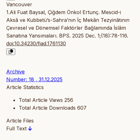
Vancouver
1.Ali Fuat Baysal, Çiğdem Önkol Ertunç. Mescid-i
Aksâ ve Kubbetü’s-Sahra’nın İç Mekân Tezyinâtının
Çevresel ve Dönemsel Faktörler Bağlamında İslâm
Sanatına Yansımaları. BPS. 2025 Dec. 1;(18):78-116.
doi:10.34230/fiad.1761130
Archive
Number: 18 , 31.12.2025
Article Statistics
Total Article Views
256
Total Article Downloads
607
Article Files
Full Text