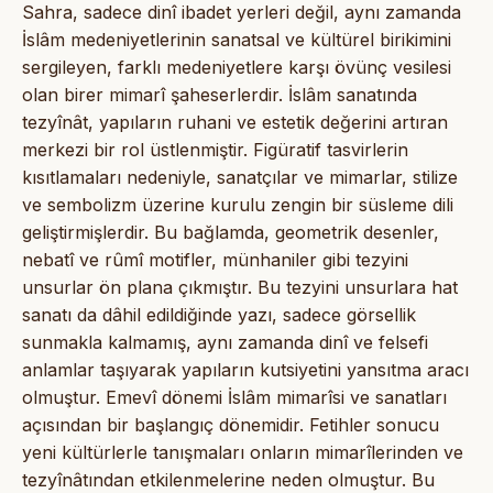
Sahra, sadece dinî ibadet yerleri değil, aynı zamanda
İslâm medeniyetlerinin sanatsal ve kültürel birikimini
sergileyen, farklı medeniyetlere karşı övünç vesilesi
olan birer mimarî şaheserlerdir. İslâm sanatında
tezyînât, yapıların ruhani ve estetik değerini artıran
merkezi bir rol üstlenmiştir. Figüratif tasvirlerin
kısıtlamaları nedeniyle, sanatçılar ve mimarlar, stilize
ve sembolizm üzerine kurulu zengin bir süsleme dili
geliştirmişlerdir. Bu bağlamda, geometrik desenler,
nebatî ve rûmî motifler, münhaniler gibi tezyini
unsurlar ön plana çıkmıştır. Bu tezyini unsurlara hat
sanatı da dâhil edildiğinde yazı, sadece görsellik
sunmakla kalmamış, aynı zamanda dinî ve felsefi
anlamlar taşıyarak yapıların kutsiyetini yansıtma aracı
olmuştur. Emevî dönemi İslâm mimarîsi ve sanatları
açısından bir başlangıç dönemidir. Fetihler sonucu
yeni kültürlerle tanışmaları onların mimarîlerinden ve
tezyînâtından etkilenmelerine neden olmuştur. Bu