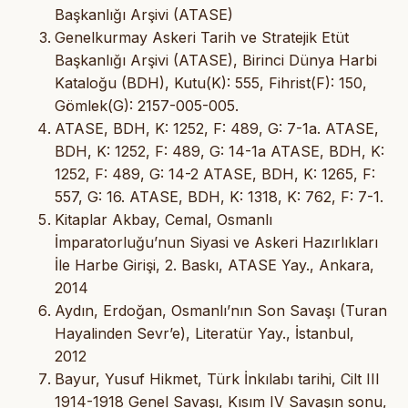
Başkanlığı Arşivi (ATASE)
Genelkurmay Askeri Tarih ve Stratejik Etüt
Başkanlığı Arşivi (ATASE), Birinci Dünya Harbi
Kataloğu (BDH), Kutu(K): 555, Fihrist(F): 150,
Gömlek(G): 2157-005-005.
ATASE, BDH, K: 1252, F: 489, G: 7-1a. ATASE,
BDH, K: 1252, F: 489, G: 14-1a ATASE, BDH, K:
1252, F: 489, G: 14-2 ATASE, BDH, K: 1265, F:
557, G: 16. ATASE, BDH, K: 1318, K: 762, F: 7-1.
Kitaplar Akbay, Cemal, Osmanlı
İmparatorluğu’nun Siyasi ve Askeri Hazırlıkları
İle Harbe Girişi, 2. Baskı, ATASE Yay., Ankara,
2014
Aydın, Erdoğan, Osmanlı’nın Son Savaşı (Turan
Hayalinden Sevr’e), Literatür Yay., İstanbul,
2012
Bayur, Yusuf Hikmet, Türk İnkılabı tarihi, Cilt III
1914-1918 Genel Savaşı, Kısım IV Savaşın sonu,