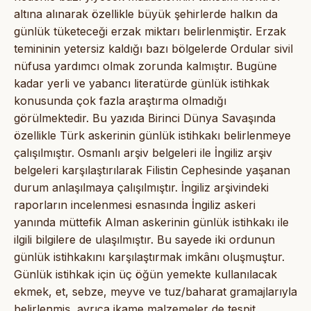
altına alınarak özellikle büyük şehirlerde halkın da
günlük tüketeceği erzak miktarı belirlenmiştir. Erzak
temininin yetersiz kaldığı bazı bölgelerde Ordular sivil
nüfusa yardımcı olmak zorunda kalmıştır. Bugüne
kadar yerli ve yabancı literatürde günlük istihkak
konusunda çok fazla araştırma olmadığı
görülmektedir. Bu yazıda Birinci Dünya Savaşında
özellikle Türk askerinin günlük istihkakı belirlenmeye
çalışılmıştır. Osmanlı arşiv belgeleri ile İngiliz arşiv
belgeleri karşılaştırılarak Filistin Cephesinde yaşanan
durum anlaşılmaya çalışılmıştır. İngiliz arşivindeki
raporların incelenmesi esnasında İngiliz askeri
yanında müttefik Alman askerinin günlük istihkakı ile
ilgili bilgilere de ulaşılmıştır. Bu sayede iki ordunun
günlük istihkakını karşılaştırmak imkânı oluşmuştur.
Günlük istihkak için üç öğün yemekte kullanılacak
ekmek, et, sebze, meyve ve tuz/baharat gramajlarıyla
belirlenmiş, ayrıca ikame malzemeler de tespit