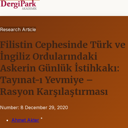
Research Article
Filistin Cephesinde Türk ve
İngiliz Ordularındaki
Askerin Günlük İstihkakı:
Tayınat-ı Yevmiye –
Rasyon Karşılaştırması
Number: 8
December 29, 2020
*
Ahmet Akter