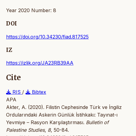
Year 2020 Number: 8
DOI
https://doi.org/10.34230/fiad.817525
IZ
https://izlik.org/JA23RB39AA
Cite
RIS
/
Bibtex
APA
Akter, A. (2020). Filistin Cephesinde Türk ve İngiliz
Ordularındaki Askerin Günlük İstihkakı: Tayınat-ı
Yevmiye – Rasyon Karşılaştırması.
Bulletin of
Palestine Studies
,
8
, 50-84.