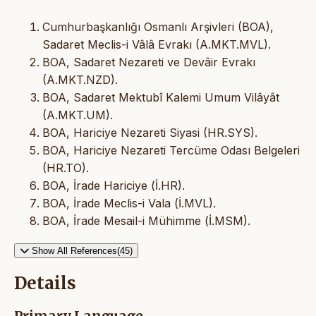
Cumhurbaşkanlığı Osmanlı Arşivleri (BOA),
Sadaret Meclis-i Vâlâ Evrakı (A.MKT.MVL).
BOA, Sadaret Nezareti ve Devâir Evrakı
(A.MKT.NZD).
BOA, Sadaret Mektubî Kalemi Umum Vilâyât
(A.MKT.UM).
BOA, Hariciye Nezareti Siyasi (HR.SYS).
BOA, Hariciye Nezareti Tercüme Odası Belgeleri
(HR.TO).
BOA, İrade Hariciye (İ.HR).
BOA, İrade Meclis-i Vala (İ.MVL).
BOA, İrade Mesail-i Mühimme (İ.MSM).
Show All References(45)
Details