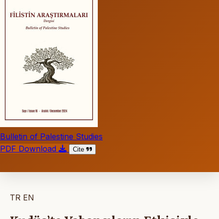
Bulletin of Palestine Studies
PDF Download
Cite
TR
EN