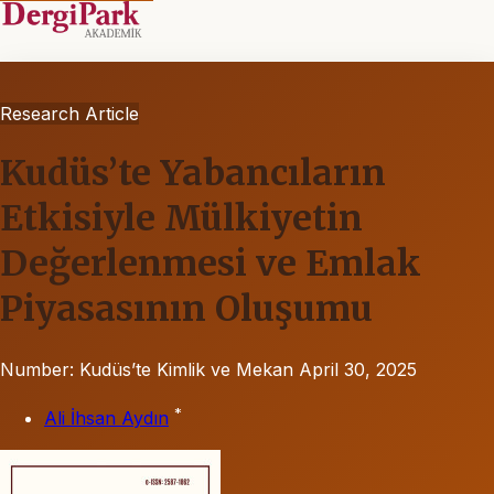
Research Article
Kudüs’te Yabancıların
Etkisiyle Mülkiyetin
Değerlenmesi ve Emlak
Piyasasının Oluşumu
Number: Kudüs’te Kimlik ve Mekan
April 30, 2025
*
Ali İhsan Aydın