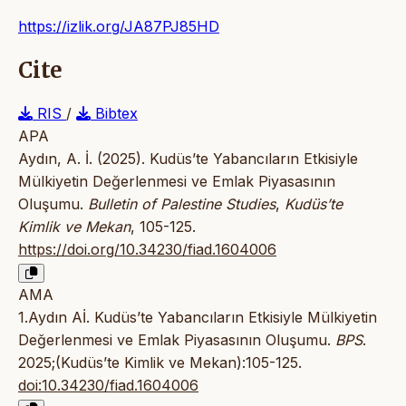
https://izlik.org/JA87PJ85HD
Cite
RIS
/
Bibtex
APA
Aydın, A. İ. (2025). Kudüs’te Yabancıların Etkisiyle
Mülkiyetin Değerlenmesi ve Emlak Piyasasının
Oluşumu.
Bulletin of Palestine Studies
,
Kudüs’te
Kimlik ve Mekan
, 105-125.
https://doi.org/10.34230/fiad.1604006
AMA
1.Aydın Aİ. Kudüs’te Yabancıların Etkisiyle Mülkiyetin
Değerlenmesi ve Emlak Piyasasının Oluşumu.
BPS
.
2025;(Kudüs’te Kimlik ve Mekan):105-125.
doi:10.34230/fiad.1604006