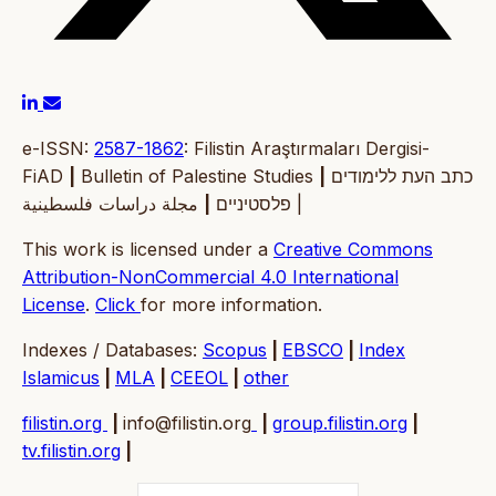
e-ISSN:
2587-1862
: Filistin Araştırmaları Dergisi-
FiAD
|
Bulletin of Palestine Studies
|
כתב העת ללימודים
|
פלסטיניים
مجلة دراسات فلسطينية |
This work is licensed under a
Creative Commons
Attribution-NonCommercial 4.0 International
License
.
Click
for more information.
Indexes / Databases:
Scopus
|
EBSCO
|
Index
Islamicus
|
MLA
|
CEEOL
|
other
filistin.org
|
info@filistin.org
|
group.filistin.org
|
tv.filistin.org
|