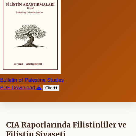
Bulletin of Palestine Studies
PDF Download
Cite
CIA Raporlarında Filistinliler ve
Filistin Siyaseti