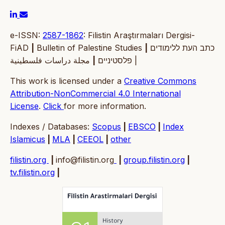
e-ISSN:
2587-1862
: Filistin Araştırmaları Dergisi-
FiAD
|
Bulletin of Palestine Studies
|
כתב העת ללימודים
|
פלסטיניים
مجلة دراسات فلسطينية |
This work is licensed under a
Creative Commons
Attribution-NonCommercial 4.0 International
License
.
Click
for more information.
Indexes / Databases:
Scopus
|
EBSCO
|
Index
Islamicus
|
MLA
|
CEEOL
|
other
filistin.org
|
info@filistin.org
|
group.filistin.org
|
tv.filistin.org
|