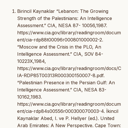
Birincil Kaynaklar “Lebanon: The Growing
Strength of the Palestinians: An Intelligence
Assessment.” CIA, NESA 87- 10056,1987.
https://www.cia.gov/library/readingroom/docum
ent/cia-rdp88t00096r000801000002-2.
“Moscow and the Crisis in the PLO, An
Intelligence Assessment.” CIA, SOV 84-
10223X,1984,
https://www.cia.gov/library/readingroom/docs/C
IA-RDP85T00313R000300150007-8.pdf.
“Palestinian Presence in the Persian Gulf: An
Intelligence Assessment.” CIA, NESA 83-
10162,1983.
https://www.cia.gov/library/readingroom/docum
ent/cia-rdp84s00556r000300070003-4. İkincil
Kaynaklar Abed, I. ve P. Hellyer (ed.). United
Arab Emirates: A New Perspective. Cape Town: