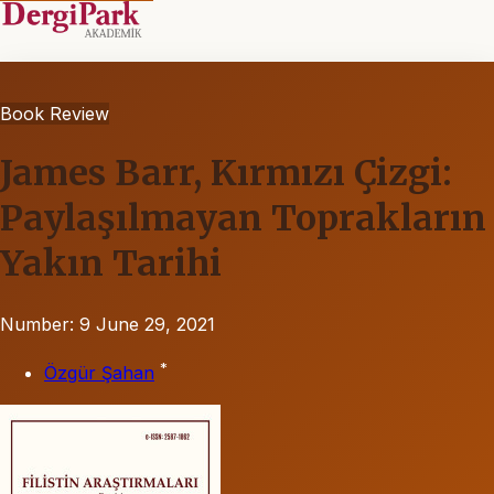
Book Review
James Barr, Kırmızı Çizgi:
Paylaşılmayan Toprakların
Yakın Tarihi
Number: 9
June 29, 2021
*
Özgür Şahan