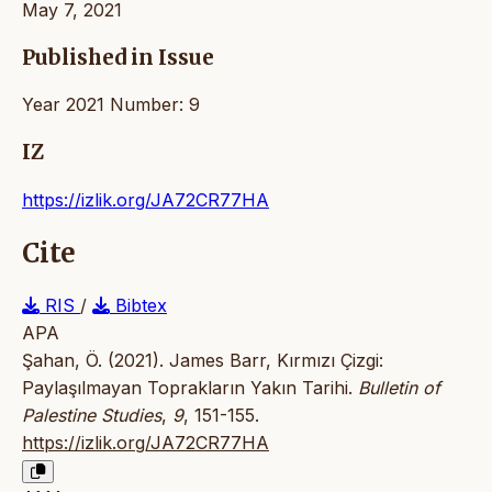
May 7, 2021
Published in Issue
Year 2021 Number: 9
IZ
https://izlik.org/JA72CR77HA
Cite
RIS
/
Bibtex
APA
Şahan, Ö. (2021). James Barr, Kırmızı Çizgi:
Paylaşılmayan Toprakların Yakın Tarihi.
Bulletin of
Palestine Studies
,
9
, 151-155.
https://izlik.org/JA72CR77HA