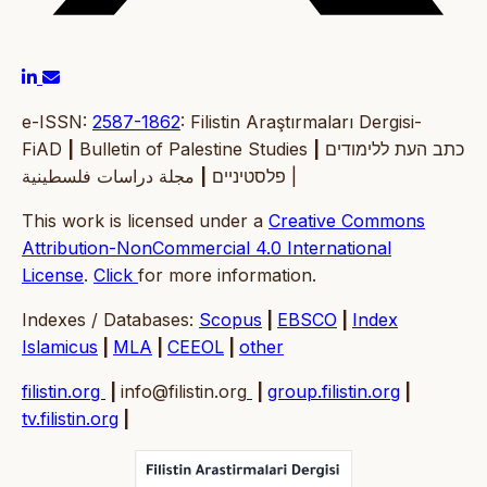
e-ISSN:
2587-1862
: Filistin Araştırmaları Dergisi-
FiAD
|
Bulletin of Palestine Studies
|
כתב העת ללימודים
|
פלסטיניים
مجلة دراسات فلسطينية |
This work is licensed under a
Creative Commons
Attribution-NonCommercial 4.0 International
License
.
Click
for more information.
Indexes / Databases:
Scopus
|
EBSCO
|
Index
Islamicus
|
MLA
|
CEEOL
|
other
filistin.org
|
info@filistin.org
|
group.filistin.org
|
tv.filistin.org
|