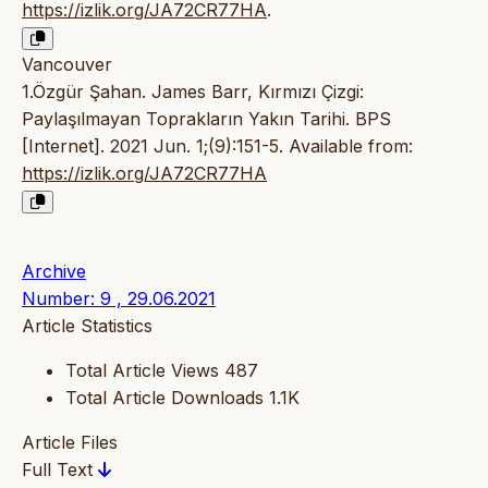
https://izlik.org/JA72CR77HA
.
Vancouver
1.Özgür Şahan. James Barr, Kırmızı Çizgi:
Paylaşılmayan Toprakların Yakın Tarihi. BPS
[Internet]. 2021 Jun. 1;(9):151-5. Available from:
https://izlik.org/JA72CR77HA
Archive
Number: 9 , 29.06.2021
Article Statistics
Total Article Views
487
Total Article Downloads
1.1K
Article Files
Full Text